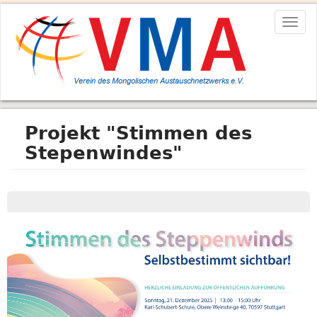
Direkt
Togg
zum
navig
Inhalt
Projekt "Stimmen des
Stepenwindes"